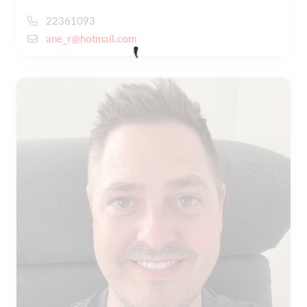
22361093
ane_r@hotmail.com