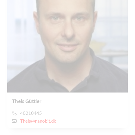
Theis Güttler
40210445
Theis@nanobit.dk