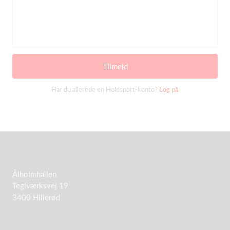
Tilmeld
Har du allerede en Holdsport-konto?
Log på
Ålholmhallen
Teglværksvej 19
3400 Hillerød