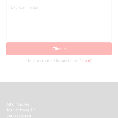
Evt. kommentar
Tilmeld
Har du allerede en Holdsport-konto?
Log på
Ålholmhallen
Teglværksvej 19
3400 Hillerød