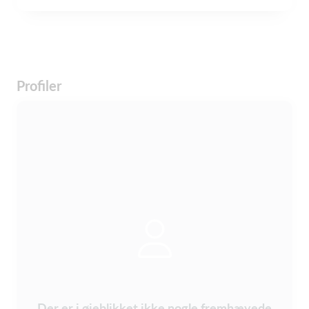
Profiler
Der er i øjeblikket ikke nogle fremhævede