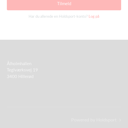
Tilmeld
Har du allerede en Holdsport-konto?
Log på
Ålholmhallen
Teglværksvej 19
3400 Hillerød
Powered by Holdsport