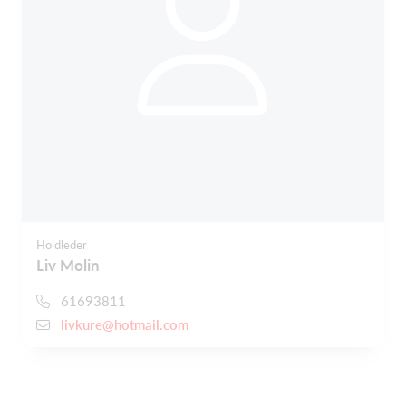
Holdleder
Liv Molin
61693811
livkure@hotmail.com