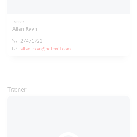
træner
Allan Ravn
27471922
allan_ravn@hotmail.com
Træner