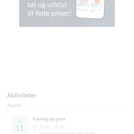
Aktiviteter
August
Træning på græs
Tir
11
16:30 - 18:00
Banerne ved Hillerød Vest skolen