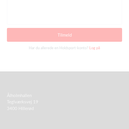
Tilmeld
Har du allerede en Holdsport-konto?
Log på
Ålholmhallen
Teglværksvej 19
3400 Hillerød