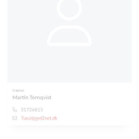
træner
Martin Tornqvist
31726815
Tusci@get2net.dk