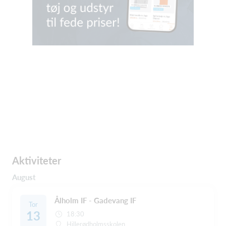
Aktiviteter
August
Ålholm IF - Gadevang IF
Tor
13
18:30
Hillerødholmsskolen