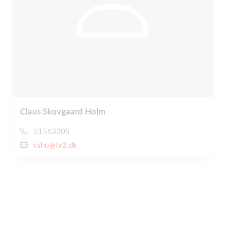
Claus Skovgaard Holm
51563205
csho@tv2.dk