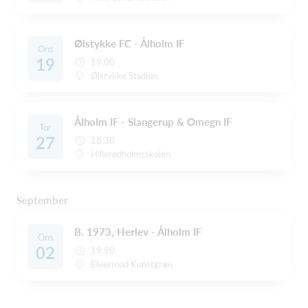
Ølstykke FC - Ålholm IF
Ons
19
19:00
Ølstykke Stadion
Ålholm IF - Slangerup & Omegn IF
Tor
27
18:30
Hillerødholmsskolen
September
B. 1973, Herlev - Ålholm IF
Ons
02
19:50
Elverroad Kunstgræs