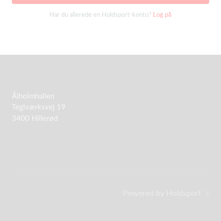
Har du allerede en Holdsport-konto?
Log på
Ålholmhallen
Teglværksvej 19
3400 Hillerød
Powered by Holdsport